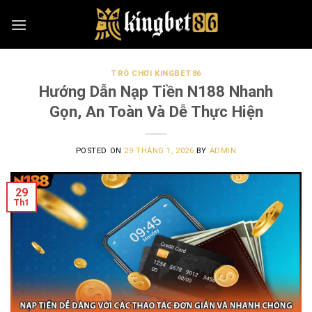
Skip
to
content
TRÒ CHƠI KINGBET86
Hướng Dẫn Nạp Tiền N188 Nhanh
Gọn, An Toàn Và Dễ Thực Hiện
POSTED ON
29 THÁNG 1, 2026
BY
ADMIN
29
Th1