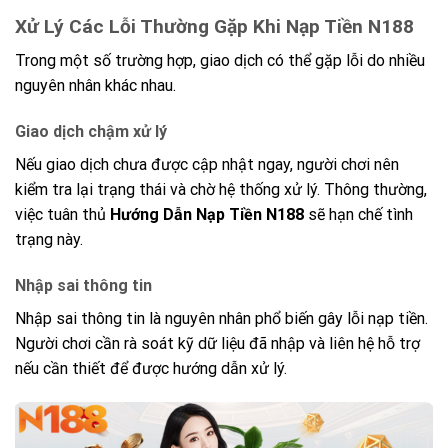
Xử Lý Các Lỗi Thường Gặp Khi Nạp Tiền N188
Trong một số trường hợp, giao dịch có thể gặp lỗi do nhiều
nguyên nhân khác nhau.
Giao dịch chậm xử lý
Nếu giao dịch chưa được cập nhật ngay, người chơi nên
kiểm tra lại trạng thái và chờ hệ thống xử lý. Thông thường,
việc tuân thủ
Hướng Dẫn Nạp Tiền N188
sẽ hạn chế tình
trạng này.
Nhập sai thông tin
Nhập sai thông tin là nguyên nhân phổ biến gây lỗi nạp tiền.
Người chơi cần rà soát kỹ dữ liệu đã nhập và liên hệ hỗ trợ
nếu cần thiết để được hướng dẫn xử lý.