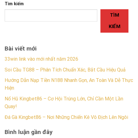
Tìm kiếm
TÌM
KIẾM
Bài viết mới
33win link vào mới nhất năm 2026
Soi Cầu TG88 – Phân Tích Chuẩn Xác, Bắt Cầu Hiệu Quả
Hướng Dẫn Nạp Tiền N188 Nhanh Gọn, An Toàn Và Dễ Thực
Hiện
Nổ Hũ Kingbet86 – Cơ Hội Trúng Lớn, Chỉ Cần Một Lần
Quay!
Đá Gà Kingbet86 – Nơi Những Chiến Kê Vô Địch Lên Ngôi
Bình luận gần đây