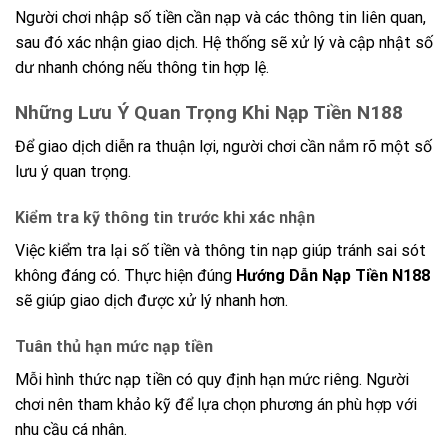
Người chơi nhập số tiền cần nạp và các thông tin liên quan,
sau đó xác nhận giao dịch. Hệ thống sẽ xử lý và cập nhật số
dư nhanh chóng nếu thông tin hợp lệ.
Những Lưu Ý Quan Trọng Khi Nạp Tiền N188
Để giao dịch diễn ra thuận lợi, người chơi cần nắm rõ một số
lưu ý quan trọng.
Kiểm tra kỹ thông tin trước khi xác nhận
Việc kiểm tra lại số tiền và thông tin nạp giúp tránh sai sót
không đáng có. Thực hiện đúng
Hướng Dẫn Nạp Tiền N188
sẽ giúp giao dịch được xử lý nhanh hơn.
Tuân thủ hạn mức nạp tiền
Mỗi hình thức nạp tiền có quy định hạn mức riêng. Người
chơi nên tham khảo kỹ để lựa chọn phương án phù hợp với
nhu cầu cá nhân.