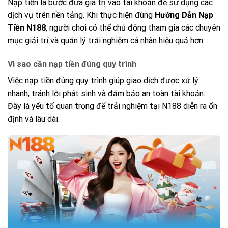
Nạp tiền là bước đưa giá trị vào tài khoản để sử dụng các
dịch vụ trên nền tảng. Khi thực hiện đúng
Hướng Dẫn Nạp
Tiền N188
, người chơi có thể chủ động tham gia các chuyên
mục giải trí và quản lý trải nghiệm cá nhân hiệu quả hơn.
Vì sao cần nạp tiền đúng quy trình
Việc nạp tiền đúng quy trình giúp giao dịch được xử lý
nhanh, tránh lỗi phát sinh và đảm bảo an toàn tài khoản.
Đây là yếu tố quan trọng để trải nghiệm tại N188 diễn ra ổn
định và lâu dài.