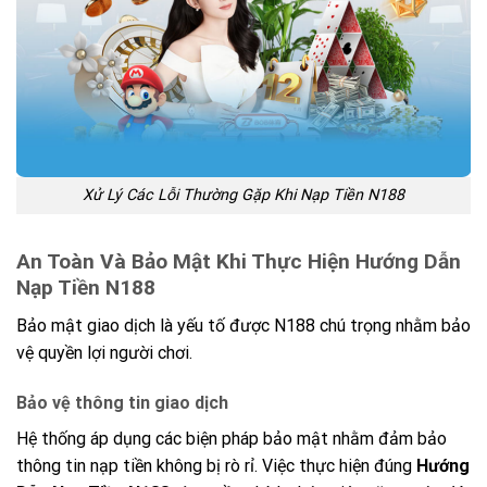
Xử Lý Các Lỗi Thường Gặp Khi Nạp Tiền N188
An Toàn Và Bảo Mật Khi Thực Hiện Hướng Dẫn
Nạp Tiền N188
Bảo mật giao dịch là yếu tố được N188 chú trọng nhằm bảo
vệ quyền lợi người chơi.
Bảo vệ thông tin giao dịch
Hệ thống áp dụng các biện pháp bảo mật nhằm đảm bảo
thông tin nạp tiền không bị rò rỉ. Việc thực hiện đúng
Hướng